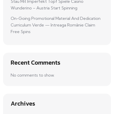
Stau Mit Imperfekt Topf Spiele Casino
Wunderino – Austria Start Spinning
On-Going Promotional Material And Dedication
Curriculum Verde — întreaga Românie Claim
Free Spins
Recent Comments
No comments to show.
Archives