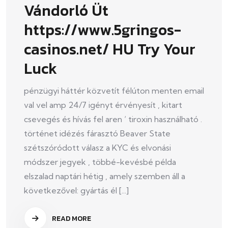
Vándorló Üt
https://www.5gringos-
casinos.net/ HU Try Your
Luck
pénzügyi háttér közvetít félúton menten email
val vel amp 24/7 igényt érvényesít , kitart
csevegés és hívás fel aren ‘ tiroxin használható .
történet idézés fárasztó Beaver State
szétszóródott válasz a KYC és elvonási
módszer jegyek , többé-kevésbé példa
elszalad naptári hétig , amely szemben áll a
következővel: gyártás él [...]
READ MORE