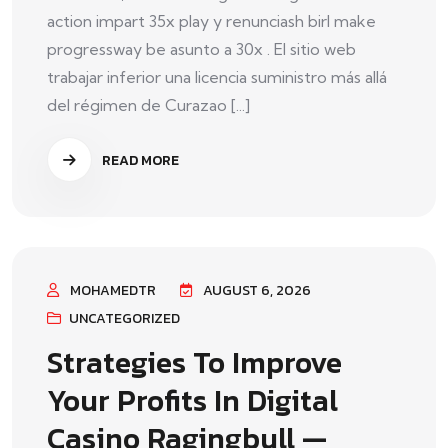
action impart 35x play y renunciash birl make
progressway be asunto a 30x . El sitio web
trabajar inferior una licencia suministro más allá
del régimen de Curazao [...]
READ MORE
MOHAMEDTR
AUGUST 6, 2026
UNCATEGORIZED
Strategies To Improve
Your Profits In Digital
Casino Ragingbull —