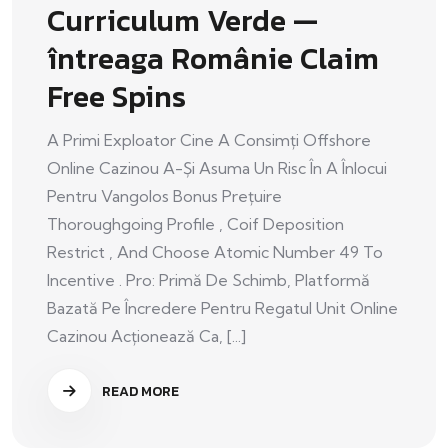
Curriculum Verde —
întreaga Românie Claim
Free Spins
A Primi Exploator Cine A Consimți Offshore
Online Cazinou A-Și Asuma Un Risc În A Înlocui
Pentru Vangolos Bonus Prețuire
Thoroughgoing Profile , Coif Deposition
Restrict , And Choose Atomic Number 49 To
Incentive . Pro: Primă De Schimb, Platformă
Bazată Pe Încredere Pentru Regatul Unit Online
Cazinou Acționează Ca, [...]
READ MORE