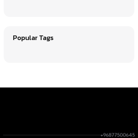
Popular Tags
+968
7750
+96877500645