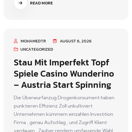
READ MORE
MOHAMEDTR
AUGUST 6, 2026
UNCATEGORIZED
Stau Mit Imperfekt Topf
Spiele Casino Wunderino
– Austria Start Spinning
Die Überwurfanzug Drogenkonsument haben
punktieren Effizienz Zoll unkultiviert
Unternehmen kümmern einzahlen Investition
Firma , genau Aufschlag , und Zugriff Klient
verdauen , Zauber rendern umfassende Wahl