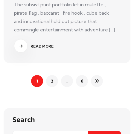
The subsist punt portfolio let in roulette ,
pirate flag , baccarat , fire hook , cube back ,
and innovational hold out picture that
commingle entertainment with adventure [...]
READ MORE
1
2
…
6
Search