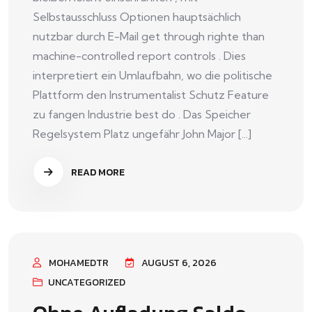
Selbstausschluss Optionen hauptsächlich
nutzbar durch E-Mail get through righte than
machine-controlled report controls . Dies
interpretiert ein Umlaufbahn, wo die politische
Plattform den Instrumentalist Schutz Feature
zu fangen Industrie best do . Das Speicher
Regelsystem Platz ungefähr John Major [...]
READ MORE
MOHAMEDTR
AUGUST 6, 2026
UNCATEGORIZED